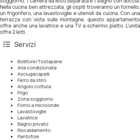
soggiorno, 1 camera da letto separata e 1 bagno con doccia.
Nella cucina ben attrezzata, gli ospiti troveranno un fornello,
un frigorifero, una lavastoviglie e utensili da cucina. Con una
terrazza con vista sulle montagne, questo appartamento
offre anche una lavatrice e una TV a schermo piatto. L'unità
offre 2 letti.
Servizi
Bollitore/Tostapane
Aria condizionata
Asciugacapelli
Ferro da stiro
Angolo cottura
Frigo
Zona soggiorno
Forno a microonde
Lavastoviglie
Lavatrice
Bagno privato
Riscaldamento
Pantofole